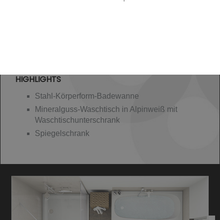
HIGHLIGHTS
Stahl-Körperform-Badewanne
Mineralguss-Waschtisch in Alpinweiß mit
Waschtischunterschrank
Spiegelschrank