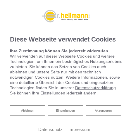
Diese Webseite verwendet Cookies
Ihre Zustimmung können Sie jederzeit widerrufen.
Wir verwenden auf dieser Webseite Cookies und weitere
Technologien, um Ihnen ein bestmögliches Nutzungserlebnis
zu bieten. Sie können das Setzen von Cookies auch
ablehnen und unsere Seite nur mit den technisch
notwendigen Cookies nutzen. Weitere Informationen, sowie
eine detaillierte Übersicht der Cookies und eingesetzten
Startseite
»
Bad
»
Badinspiration & Musterbäder
»
Basic-Bad 7 ㎡
Technologien finden Sie in unserer
Datenschutzerklärung
.
Sie können Ihre
Einstellungen
jederzeit ändern.
Basic-Bad 7 ㎡
Ablehnen
Ablehnen
Einstellungen
Akzeptieren
Datenschutz
Impressum