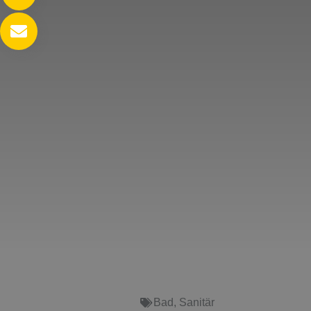
Bad
,
Sanitär