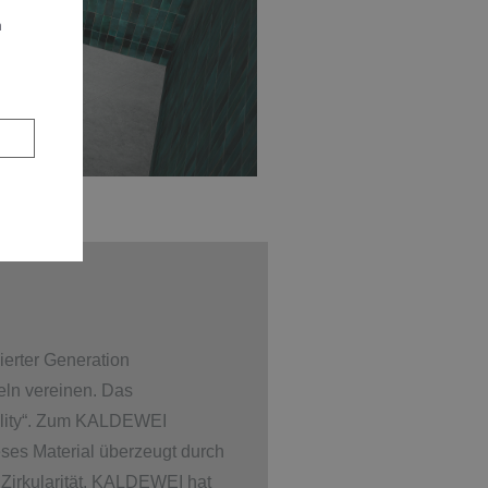
n
ierter Generation
eln vereinen. Das
bility“. Zum KALDEWEI
ses Material überzeugt durch
 Zirkularität. KALDEWEI hat