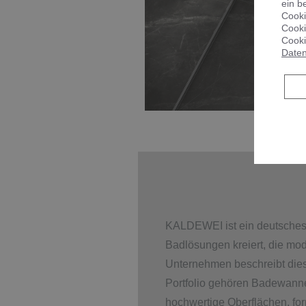
ein b
Cooki
Cooki
Cooki
Daten
KALDEWEI ist ein deutsches 
Badlösungen kreiert, die mo
Unternehmen beschreibt dies
Portfolio gehören Badewanne
hochwertige Oberflächen, fo