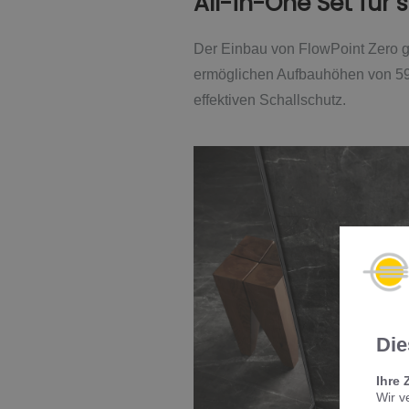
All-in-One Set für 
Der Einbau von FlowPoint Zero ge
ermöglichen Aufbauhöhen von 59 
effektiven Schallschutz.
Die
Ihre 
Wir v