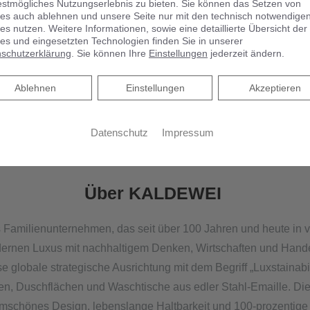
estmögliches Nutzungserlebnis zu bieten. Sie können das Setzen von
es auch ablehnen und unsere Seite nur mit den technisch notwendige
es nutzen. Weitere Informationen, sowie eine detaillierte Übersicht der
es und eingesetzten Technologien finden Sie in unserer
schutzerklärung
. Sie können Ihre
Einstellungen
jederzeit ändern.
Ablehnen
Ablehnen
Einstellungen
Akzeptieren
Datenschutz
Impressum
Über KALDEWEI
Familienunternehmen, das seit über 100 Jahren und heute in v
dernen Luxus mit nachhaltigem Denken, Wirtschaften und Hand
e globale strategische Ausrichtung mit dem Begriff „Luxstaina
n, Duschflächen und Waschtische aus edler Stahl-Emaille. Die
rmschönes Design, lebenslange Haltbarkeit und 100-prozentige