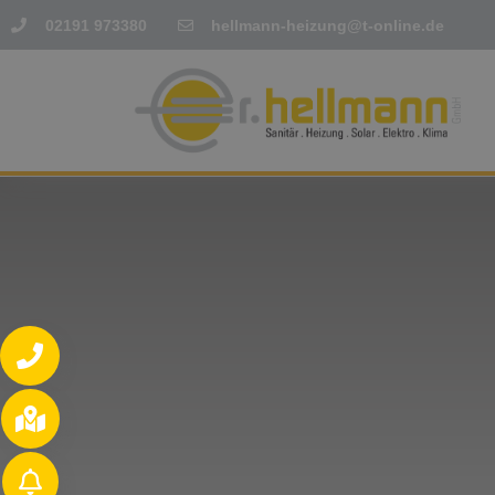
02191 973380
hellmann-heizung@t-online.de