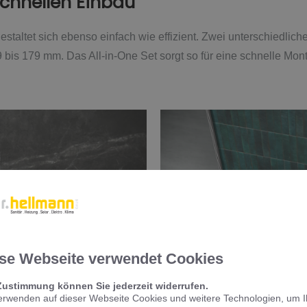
schnellen Einbau
staltet sich ebenso einfach wie effizient. Zwei unterschiedlich
bis 179 mm. Das All-in-One Set sorgt so für eine schnelle Mon
se Webseite verwendet Cookies
Zustimmung können Sie jederzeit widerrufen.
erwenden auf dieser Webseite Cookies und weitere Technologien, um 